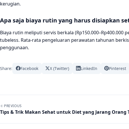
kerugian.
Apa saja biaya rutin yang harus disiapkan se
Biaya rutin meliputi servis berkala (Rp150.000–Rp400.000 pe
tubeless. Rata-rata pengeluaran perawatan tahunan berkis
penggunaan.
Share:
Facebook
X (Twitter)
LinkedIn
Pinterest
Post navigation
PREVIOUS
Tips & Trik Makan Sehat untuk Diet yang Jarang Orang