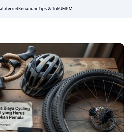
i
Internet
Keuangan
Tips & Trik
UMKM