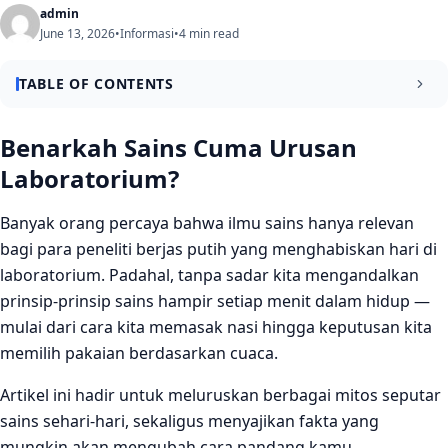
admin
June 13, 2026
•
Informasi
•
4 min read
TABLE OF CONTENTS
Benarkah Sains Cuma Urusan Laboratorium?
Benarkah Sains Cuma Urusan
Laboratorium?
Mitos 1: “Memasak Itu Tidak Ada Hubungannya dengan
Sains”
Banyak orang percaya bahwa ilmu sains hanya relevan
Mitos 2: “Air Mendidih Selalu di Suhu 100 Derajat Celsius”
bagi para peneliti berjas putih yang menghabiskan hari di
Mitos 3: “Tubuh Manusia Hanya Perlu Minum Saat Haus”
laboratorium. Padahal, tanpa sadar kita mengandalkan
prinsip-prinsip sains hampir setiap menit dalam hidup —
Mitos 4: “Sains Tidak Relevan bagi Orang Awam”
mulai dari cara kita memasak nasi hingga keputusan kita
Mitos 5: “Cahaya Matahari Pagi Cuma Bagus untuk
memilih pakaian berdasarkan cuaca.
Jemuran”
Artikel ini hadir untuk meluruskan berbagai mitos seputar
Mitos 6: “Belajar Sains Itu Susah dan Membosankan”
sains sehari-hari, sekaligus menyajikan fakta yang
Mengapa Meluruskan Mitos Ini Penting?
mungkin akan mengubah cara pandang kamu.