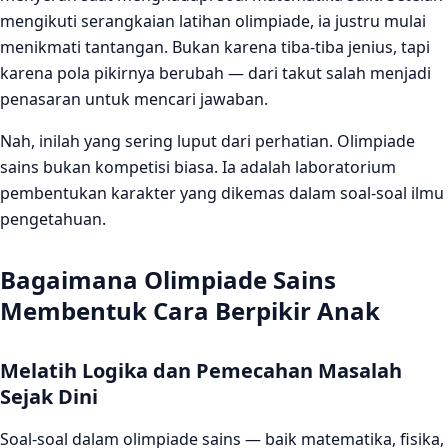
Apa manfaat olimpiade sains untuk anak SD dan SMP?
mengikuti serangkaian latihan olimpiade, ia justru mulai
Apakah anak harus pintar dulu sebelum ikut olimpiade
menikmati tantangan. Bukan karena tiba-tiba jenius, tapi
sains?
karena pola pikirnya berubah — dari takut salah menjadi
penasaran untuk mencari jawaban.
Bagaimana cara mempersiapkan anak untuk ikut
olimpiade sains?
Nah, inilah yang sering luput dari perhatian. Olimpiade
sains bukan kompetisi biasa. Ia adalah laboratorium
pembentukan karakter yang dikemas dalam soal-soal ilmu
pengetahuan.
Bagaimana Olimpiade Sains
Membentuk Cara Berpikir Anak
Melatih Logika dan Pemecahan Masalah
Sejak Dini
Soal-soal dalam olimpiade sains — baik matematika, fisika,