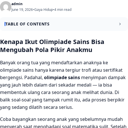
admin
June 19, 2026
•
Gaya Hidup
•
4 min read
TABLE OF CONTENTS
Bagaimana Olimpiade Sains Membentuk Cara Berpikir
Kenapa Ikut Olimpiade Sains Bisa
Anak
Mengubah Pola Pikir Anakmu
Melatih Logika dan Pemecahan Masalah Sejak Dini
Banyak orang tua yang mendaftarkan anaknya ke
Membangun Mentalitas Pantang Menyerah
olimpiade sains hanya karena tergiur trofi atau sertifikat
Dampak Jangka Panjang yang Sering Tidak Disadari
bergengsi. Padahal,
olimpiade sains
menyimpan dampak
yang jauh lebih dalam dari sekadar medali — ia bisa
Mengasah Kemampuan Berpikir Kritis dan Kreatif
membentuk ulang cara seorang anak melihat dunia. Di
Membuka Jaringan dan Perspektif Baru
balik soal-soal yang tampak rumit itu, ada proses berpikir
yang sedang dilatih secara serius.
Kesimpulan
Coba bayangkan seorang anak yang sebelumnya mudah
FAQ
menyerah saat menghadapi soal matematika sulit. Setelah