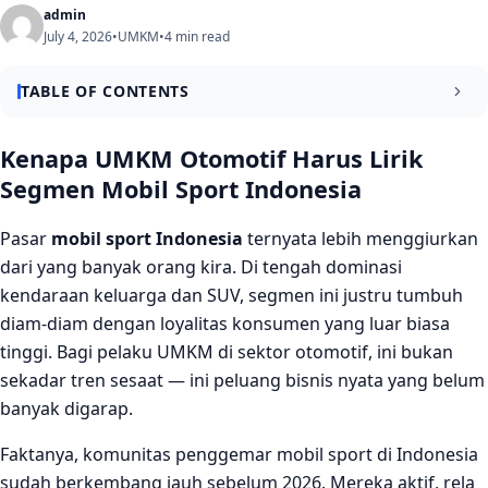
admin
July 4, 2026
•
UMKM
•
4 min read
TABLE OF CONTENTS
Potensi UMKM Otomotif di Segmen Mobil Sport yang
Kenapa UMKM Otomotif Harus Lirik
Belum Banyak Digarap
Segmen Mobil Sport Indonesia
Konsumen Mobil Sport Punya Daya Beli Lebih Tinggi
Pasar
mobil sport Indonesia
ternyata lebih menggiurkan
Komunitas Otomotif sebagai Ekosistem Bisnis Organik
dari yang banyak orang kira. Di tengah dominasi
Strategi Masuk Pasar Mobil Sport untuk Pelaku UMKM
kendaraan keluarga dan SUV, segmen ini justru tumbuh
diam-diam dengan loyalitas konsumen yang luar biasa
Pilih Ceruk yang Spesifik, Bukan Semua Sekaligus
tinggi. Bagi pelaku UMKM di sektor otomotif, ini bukan
Manfaatkan Platform Digital untuk Menjangkau Pasar
sekadar tren sesaat — ini peluang bisnis nyata yang belum
Nasional
banyak digarap.
Kesimpulan
Faktanya, komunitas penggemar mobil sport di Indonesia
FAQ
sudah berkembang jauh sebelum 2026. Mereka aktif, rela