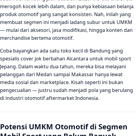
merogoh kocek lebih dalam, dan punya kebiasaan belanja
Produk apa yang paling laku untuk UMKM di segmen
mobil sport Indonesia?
produk otomotif yang sangat konsisten. Nah, inilah yang
membuat segmen ini menjadi ladang subur untuk UMKM
Berapa modal awal yang dibutuhkan UMKM untuk
— mulai dari aksesori, jasa modifikasi, hingga konten dan
masuk pasar aksesori mobil sport?
merchandise bertema otomotif.
Apakah pasar mobil sport Indonesia cukup besar untuk
UMKM lokal bersaing?
Coba bayangkan ada satu toko kecil di Bandung yang
spesialis cover jok berbahan Alcantara untuk mobil sport
Jepang. Dalam waktu dua tahun, mereka bisa melayani
pelanggan dari Medan sampai Makassar hanya lewat
media sosial dan marketplace. Kisah seperti ini bukan
pengecualian — justru sudah menjadi pola yang berulang
di industri otomotif aftermarket Indonesia.
Potensi UMKM Otomotif di Segmen
Mobil Sport yang Belum Banyak