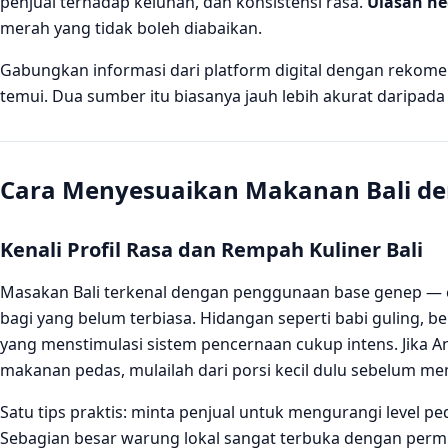
penjual terhadap keluhan, dan konsistensi rasa.
Ulasan ne
merah yang tidak boleh diabaikan.
Gabungkan informasi dari platform digital dengan rekomen
temui. Dua sumber itu biasanya jauh lebih akurat daripad
Cara Menyesuaikan Makanan Bali de
Kenali Profil Rasa dan Rempah Kuliner Bali
Masakan Bali terkenal dengan penggunaan base genep — 
bagi yang belum terbiasa. Hidangan seperti babi guling,
yang menstimulasi sistem pencernaan cukup intens. Jika An
makanan pedas, mulailah dari porsi kecil dulu sebelum me
Satu tips praktis: minta penjual untuk mengurangi level p
Sebagian besar warung lokal sangat terbuka dengan permin